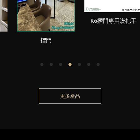
K6摺門專用崁把手
拉把手 (翹翹板把手)
更多產品