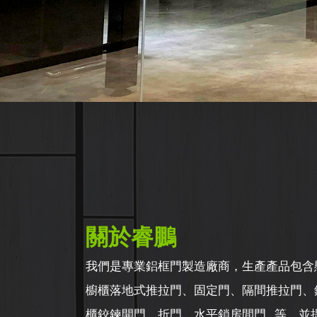
關於睿鵬
我們是專業鋁框門製造廠商，生產產品包含
櫥櫃落地式推拉門、固定門、隔間推拉門、
櫃鉸鍊開門、折門、水平鎖房間門...等，並