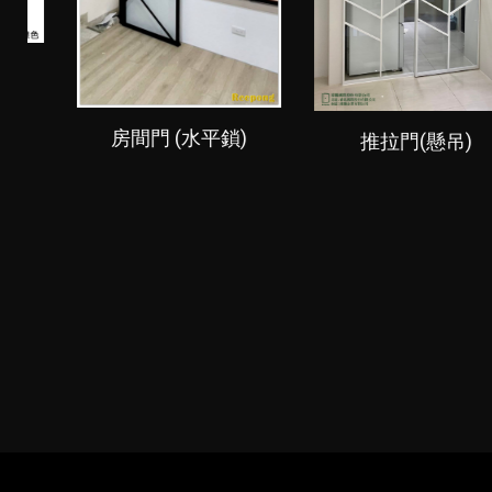
摺門
推拉門(懸吊)