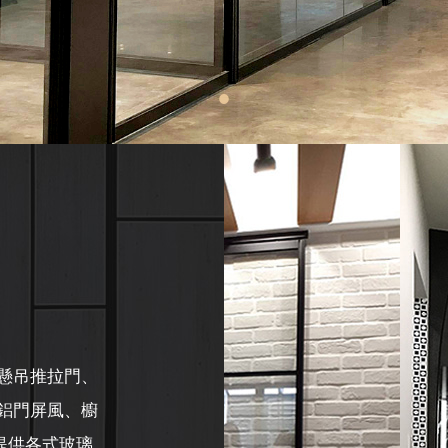
懸吊推拉門、
鋁門屏風、櫥
提供各式玻璃