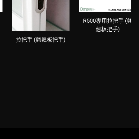
R500專用拉把手 (翹
多段式天地閂
翹板把手)