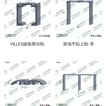
VILLES緩衝懸吊軌
落地平貼上軌-單