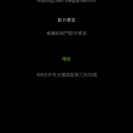
reepong25667558@gmail.com
影片專頁
睿鵬鋁框門影片專頁
地址
428台中市大雅區龍善三街32號