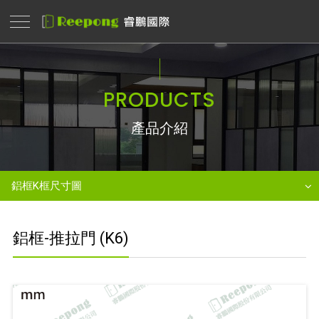
PRODUCTS
產品介紹
鋁框K框尺寸圖
鋁框-推拉門 (K6)