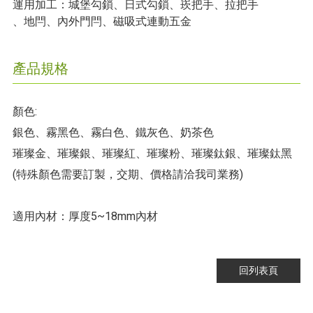
運用加工：城堡勾鎖、日式勾鎖、崁把手、拉把手
、地閂、內外門閂、磁吸式連動五金
產品規格
顏色:
銀色、霧黑色、霧白色、鐵灰色、奶茶色
璀璨金、璀璨銀、璀璨紅、璀璨粉、璀璨鈦銀、璀璨鈦黑
(特殊顏色需要訂製，交期、價格請洽我司業務)
適用內材：厚度5~18mm內材
回列表頁