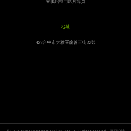
睿鵬鋁框門影片專頁
地址
428台中市大雅區龍善三街32號