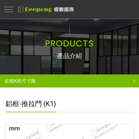
PRODUCTS
產品介紹
鋁框K框尺寸圖
鋁框-推拉門 (K1)