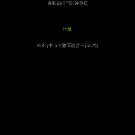
睿鵬鋁框門影片專頁
地址
428台中市大雅區龍善三街32號