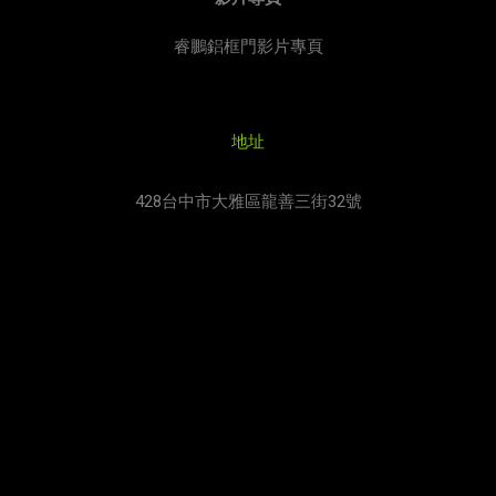
睿鵬鋁框門影片專頁
地址
428台中市大雅區龍善三街32號