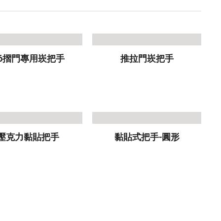
K6摺門專用崁把手
推拉門崁把手
壓克力黏貼把手
黏貼式把手-圓形