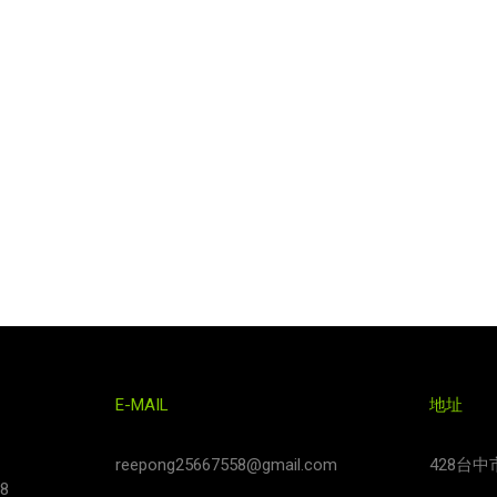
話
E-MAIL
地址
reepong25667558@gmail.com
428台
8