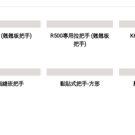
 (翹翹板把手)
R500專用拉把手 (翹翹板
把手)
指縫崁把手
黏貼式把手-方形