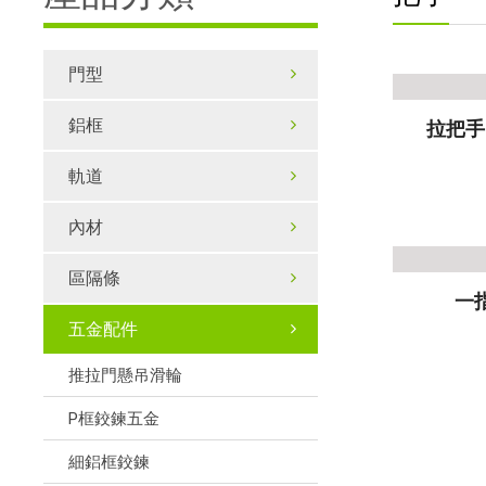
門型
鋁框
拉把手
軌道
內材
區隔條
一
五金配件
推拉門懸吊滑輪
P框鉸鍊五金
細鋁框鉸鍊