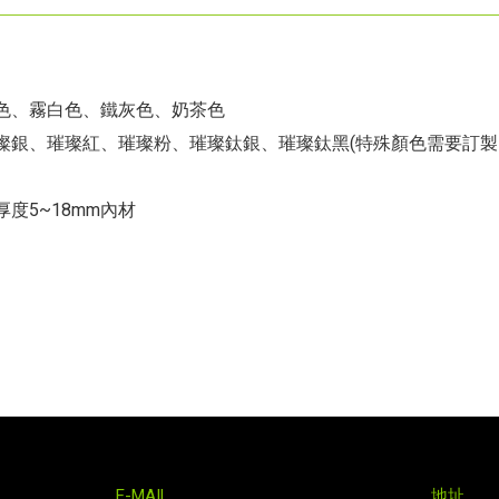
色、霧白色、鐵灰色、奶茶色
璨銀、璀璨紅、璀璨粉、璀璨鈦銀、璀璨鈦黑(特殊顏色需要訂製
度5~18mm內材
話
E-MAIL
地址