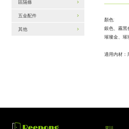
區隔條
五金配件
顏色:
銀色、霧黑
其他
璀璨金、璀
適用內材：厚
電