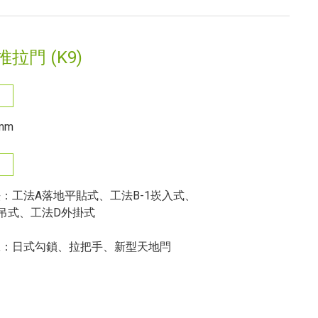
推拉門 (K9)
 mm
：工法A落地平貼式、工法B-1崁入式、
吊式、工法D外掛式
工：日式勾鎖、拉把手、新型天地閂