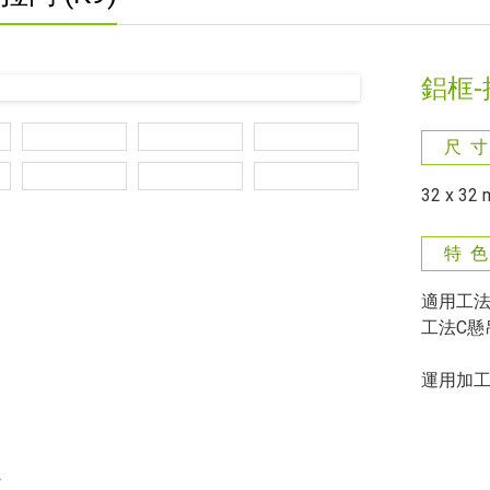
鋁框-
尺 寸
32 x 32
特 色
適用工法
工法C懸
運用加
格